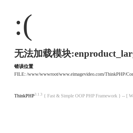
:(
无法加载模块:enproduct_larg
错误位置
FILE: /www/wwwroot/www.eimagevideo.com/ThinkPHP/Co
3.1.3
ThinkPHP
{ Fast & Simple OOP PHP Framework } -- 