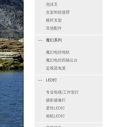
泡沫叉
支架和铰接臂
横杆支架
其他配件
魔幻系列
魔幻电控地轨
魔幻电控四轴云台
监视器兔笼
LED灯
专业电视/工作室灯
摄影摄像灯
柔性LED灯
相机LED灯