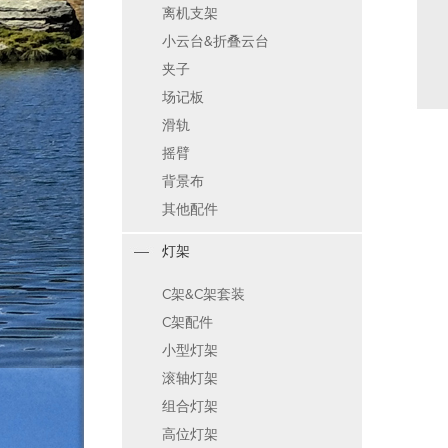
离机支架
小云台&折叠云台
夹子
场记板
滑轨
摇臂
背景布
其他配件
灯架
C架&C架套装
C架配件
小型灯架
滚轴灯架
组合灯架
高位灯架