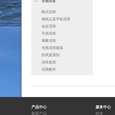
音频设备
枪式话筒
相机以及手机话筒
会议话筒
手持话筒
测量话筒
无线话筒套装
防风笼系列
话筒套装
话筒配件
产品中心
服务中心
最新产品
样本