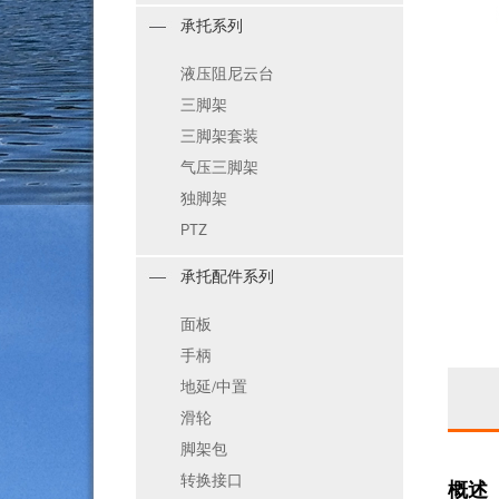
承托系列
液压阻尼云台
三脚架
三脚架套装
气压三脚架
独脚架
PTZ
承托配件系列
面板
手柄
地延/中置
滑轮
脚架包
转换接口
概述