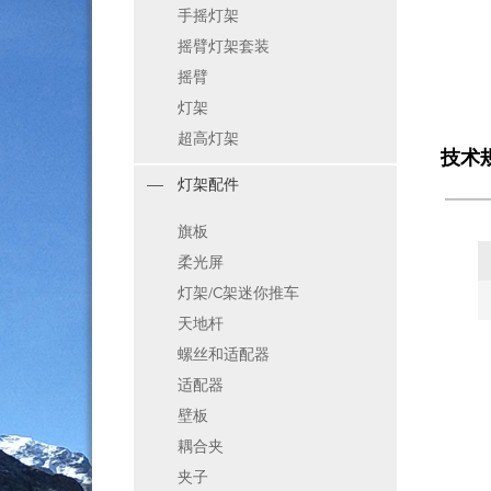
手摇灯架
摇臂灯架套装
摇臂
灯架
超高灯架
技术
灯架配件
旗板
柔光屏
灯架/C架迷你推车
天地杆
螺丝和适配器
适配器
壁板
耦合夹
夹子