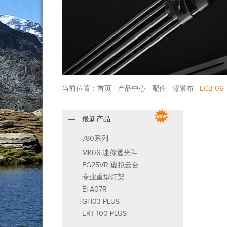
当前位置：
首页
-
产品中心
- 配件 - 背景布 -
ECB-06
最新产品
780系列
MK06 迷你遮光斗
EG25VR 虚拟云台
专业重型灯架
EI-A07R
GH03 PLUS
ERT-100 PLUS