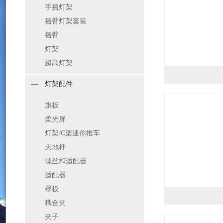
手摇灯架
摇臂灯架套装
摇臂
灯架
超高灯架
灯架配件
旗板
柔光屏
灯架/C架迷你推车
天地杆
螺丝和适配器
适配器
壁板
耦合夹
夹子