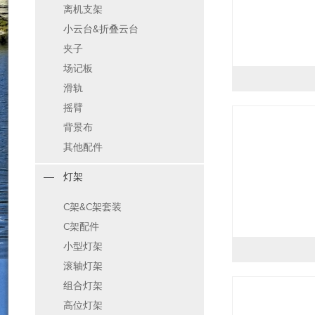
离机支架
小云台&折叠云台
夹子
场记板
滑轨
摇臂
背景布
其他配件
灯架
C架&C架套装
C架配件
小型灯架
滚轴灯架
组合灯架
高位灯架