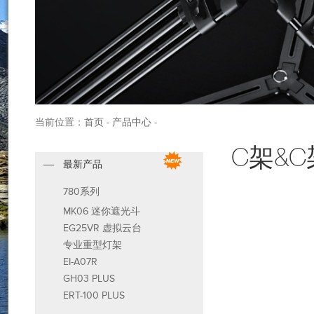
当前位置：
首页
-
产品中心
-
C架&
最新产品
780系列
MK06 迷你遮光斗
EG25VR 虚拟云台
专业重型灯架
EI-A07R
GH03 PLUS
ERT-100 PLUS