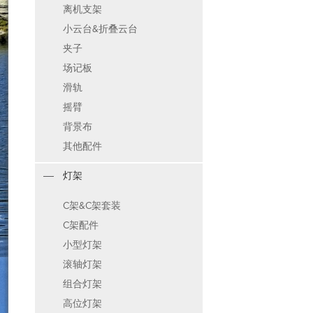
离机支架
小云台&折叠云台
夹子
场记板
滑轨
摇臂
背景布
其他配件
灯架
C架&C架套装
C架配件
小型灯架
滚轴灯架
组合灯架
高位灯架