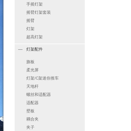
手摇灯架
摇臂灯架套装
摇臂
灯架
超高灯架
灯架配件
旗板
柔光屏
灯架/C架迷你推车
天地杆
螺丝和适配器
适配器
壁板
耦合夹
夹子