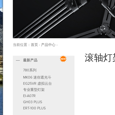
当前位置：
首页
-
产品中心
-
滚轴灯
最新产品
780系列
MK06 迷你遮光斗
EG25VR 虚拟云台
专业重型灯架
EI-A07R
GH03 PLUS
ERT-100 PLUS