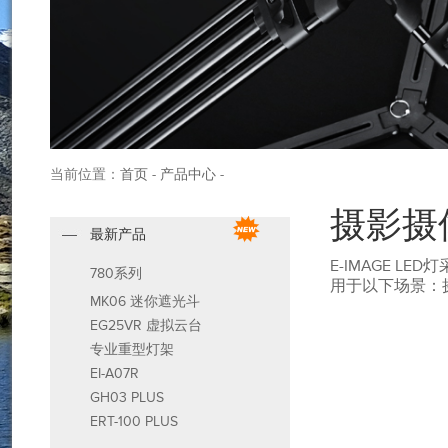
当前位置：
首页
-
产品中心
-
摄影摄
最新产品
E-IMAGE 
780系列
用于以下场景：
MK06 迷你遮光斗
EG25VR 虚拟云台
专业重型灯架
EI-A07R
GH03 PLUS
ERT-100 PLUS