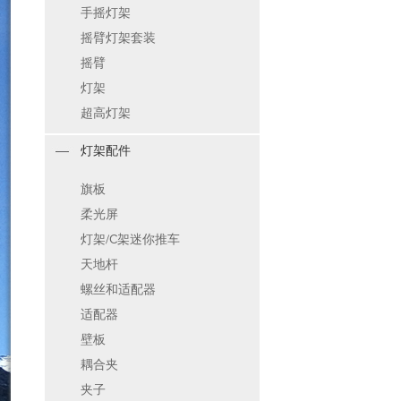
手摇灯架
摇臂灯架套装
摇臂
灯架
超高灯架
灯架配件
旗板
柔光屏
灯架/C架迷你推车
天地杆
螺丝和适配器
适配器
壁板
耦合夹
夹子