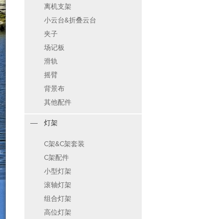
离机支架
小云台&折叠云台
夹子
场记板
滑轨
摇臂
背景布
其他配件
灯架
C架&C架套装
C架配件
小型灯架
滚轴灯架
组合灯架
高位灯架