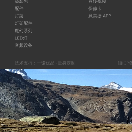
摄影包
宣传视频
配件
保修卡
灯架
意美捷 APP
灯架配件
魔幻系列
LED灯
音频设备
技术支持：
一诺优品 · 量身定制
|
浙ICP备