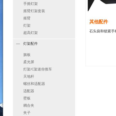
手摇灯架
摇臂灯架套装
摇臂
其他配件
灯架
石头袋和锁紧手柄
超高灯架
灯架配件
旗板
柔光屏
灯架/C架迷你推车
天地杆
螺丝和适配器
适配器
壁板
耦合夹
夹子