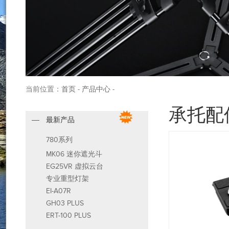
当前位置：
首页
-
产品中心
-
承托配
最新产品
780系列
MK06 迷你遮光斗
EG25VR 虚拟云台
专业重型灯架
EI-A07R
GH03 PLUS
ERT-100 PLUS