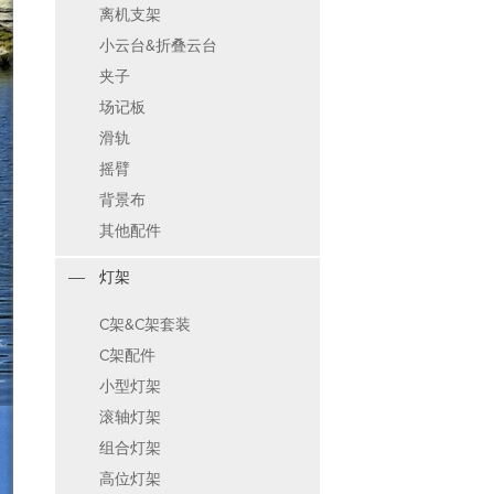
离机支架
小云台&折叠云台
夹子
场记板
滑轨
摇臂
背景布
其他配件
灯架
C架&C架套装
C架配件
小型灯架
滚轴灯架
组合灯架
高位灯架