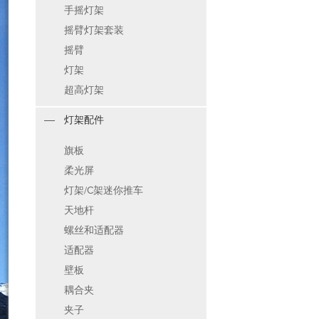
手摇灯架
摇臂灯架套装
摇臂
灯架
超高灯架
灯架配件
旗板
柔光屏
灯架/C架迷你推车
天地杆
螺丝和适配器
适配器
壁板
耦合夹
夹子