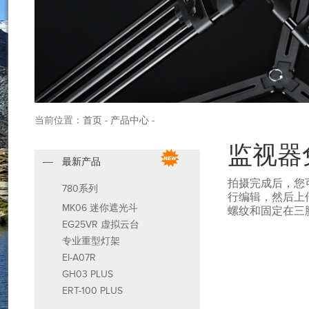
当前位置：
首页
-
产品中心
-
监视器
最新产品
拍摄完成后，您可
780系列
行编辑，然后上
MK06 迷你遮光斗
螺纹和固定在三
EG25VR 虚拟云台
专业重型灯架
EI-A07R
GH03 PLUS
ERT-100 PLUS