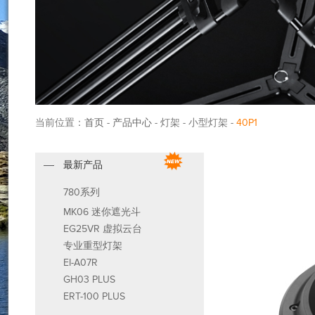
当前位置：
首页
-
产品中心
- 灯架 - 小型灯架 -
40P1
最新产品
780系列
MK06 迷你遮光斗
EG25VR 虚拟云台
专业重型灯架
EI-A07R
GH03 PLUS
ERT-100 PLUS