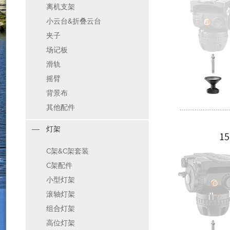
离机支架
小云台&折叠云台
夹子
场记板
滑轨
摇臂
背景布
其他配件
灯架
C架&C架套装
C架配件
小型灯架
滚轴灯架
组合灯架
高位灯架