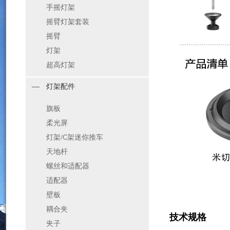
手摇灯架
摇臂灯架套装
摇臂
灯架
超高灯架
灯架配件
旗板
柔光屏
灯架/C架迷你推车
天地杆
螺丝和适配器
适配器
壁板
耦合夹
技术规格
夹子