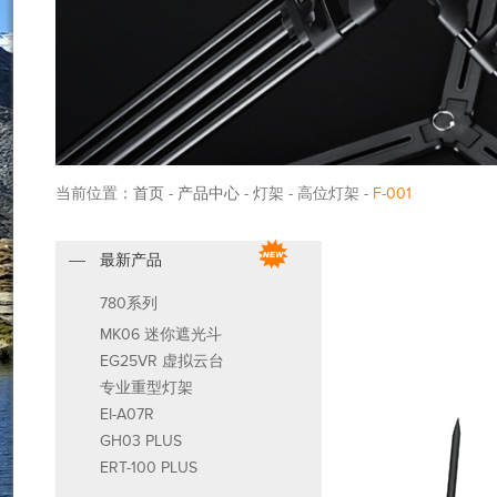
当前位置：
首页
-
产品中心
- 灯架 - 高位灯架 -
F-001
最新产品
780系列
MK06 迷你遮光斗
EG25VR 虚拟云台
专业重型灯架
EI-A07R
GH03 PLUS
ERT-100 PLUS