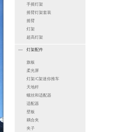
手摇灯架
摇臂灯架套装
摇臂
灯架
超高灯架
灯架配件
旗板
柔光屏
灯架/C架迷你推车
天地杆
螺丝和适配器
适配器
壁板
耦合夹
夹子