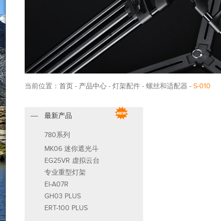
当前位置：
首页
-
产品中心
- 灯架配件 - 螺丝和适配器 -
S-010
最新产品
780系列
MK06 迷你遮光斗
EG25VR 虚拟云台
专业重型灯架
EI-A07R
GH03 PLUS
ERT-100 PLUS