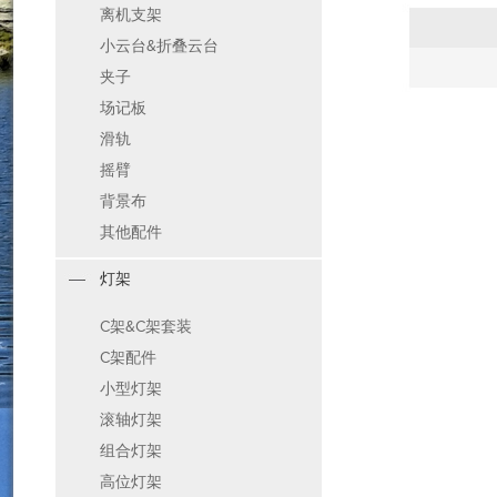
离机支架
小云台&折叠云台
夹子
场记板
滑轨
摇臂
背景布
其他配件
灯架
C架&C架套装
C架配件
小型灯架
滚轴灯架
组合灯架
高位灯架