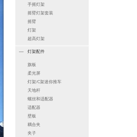
手摇灯架
摇臂灯架套装
摇臂
灯架
超高灯架
灯架配件
旗板
柔光屏
灯架/C架迷你推车
天地杆
螺丝和适配器
适配器
壁板
耦合夹
夹子