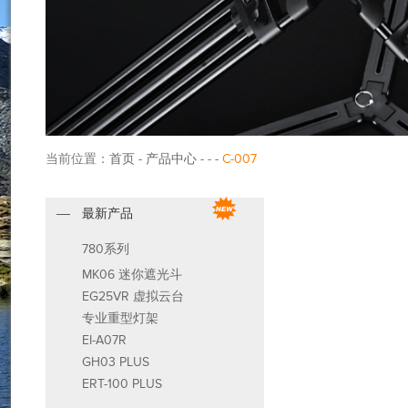
当前位置：
首页
-
产品中心
- - -
C-007
最新产品
780系列
MK06 迷你遮光斗
EG25VR 虚拟云台
专业重型灯架
EI-A07R
GH03 PLUS
ERT-100 PLUS