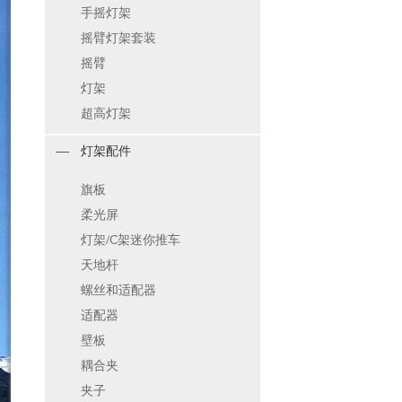
手摇灯架
摇臂灯架套装
摇臂
灯架
超高灯架
灯架配件
旗板
柔光屏
灯架/C架迷你推车
天地杆
螺丝和适配器
适配器
壁板
耦合夹
夹子