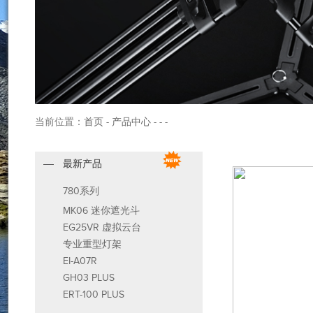
当前位置：
首页
-
产品中心
- - -
最新产品
780系列
MK06 迷你遮光斗
EG25VR 虚拟云台
专业重型灯架
EI-A07R
GH03 PLUS
ERT-100 PLUS