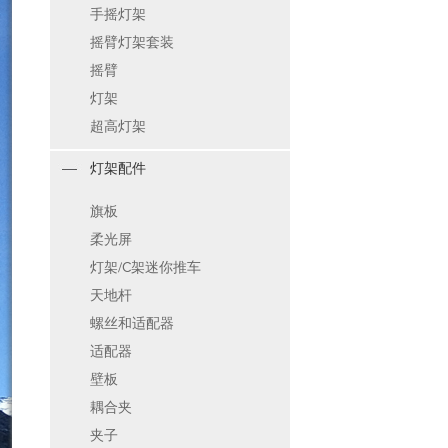
手摇灯架
摇臂灯架套装
摇臂
灯架
超高灯架
灯架配件
旗板
柔光屏
灯架/C架迷你推车
天地杆
螺丝和适配器
适配器
壁板
耦合夹
夹子