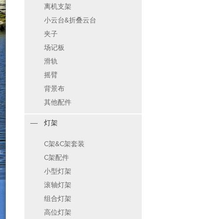
离机支架
小云台&折叠云台
夹子
场记板
滑轨
摇臂
背景布
其他配件
灯架
C架&C架套装
C架配件
小型灯架
滚轴灯架
组合灯架
高位灯架