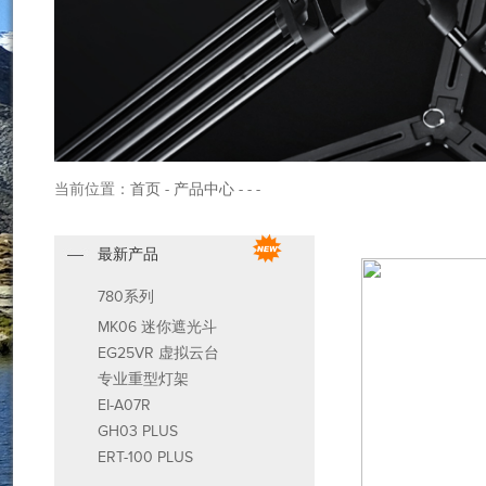
当前位置：
首页
-
产品中心
- - -
最新产品
780系列
MK06 迷你遮光斗
EG25VR 虚拟云台
专业重型灯架
EI-A07R
GH03 PLUS
ERT-100 PLUS