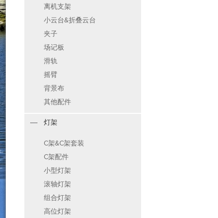
离机支架
小云台&折叠云台
夹子
场记板
滑轨
摇臂
背景布
其他配件
灯架
C架&C架套装
C架配件
小型灯架
滚轴灯架
组合灯架
高位灯架