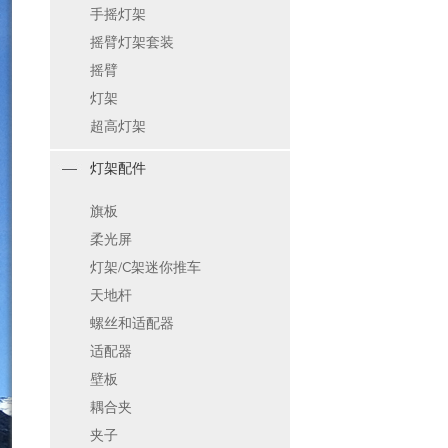
手摇灯架
摇臂灯架套装
摇臂
灯架
超高灯架
灯架配件
旗板
柔光屏
灯架/C架迷你推车
天地杆
螺丝和适配器
适配器
壁板
耦合夹
夹子