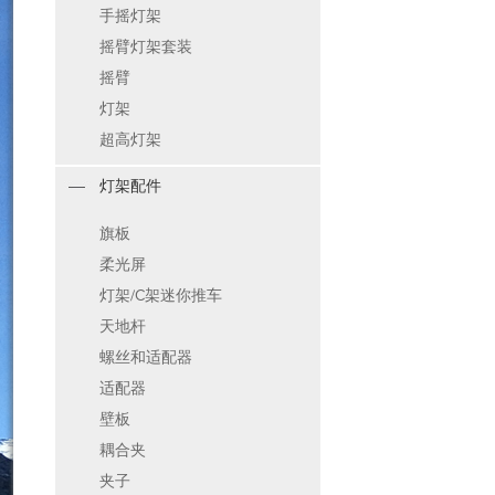
手摇灯架
摇臂灯架套装
摇臂
灯架
超高灯架
灯架配件
旗板
柔光屏
灯架/C架迷你推车
天地杆
螺丝和适配器
适配器
壁板
耦合夹
夹子