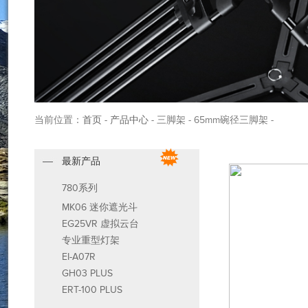
当前位置：
首页
-
产品中心
- 三脚架 - 65mm碗径三脚架 -
最新产品
780系列
MK06 迷你遮光斗
EG25VR 虚拟云台
专业重型灯架
EI-A07R
GH03 PLUS
ERT-100 PLUS