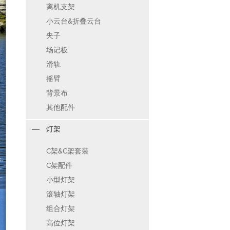
离机支架
小云台&折叠云台
夹子
场记板
滑轨
摇臂
背景布
其他配件
灯架
C架&C架套装
C架配件
小型灯架
滚轴灯架
组合灯架
高位灯架