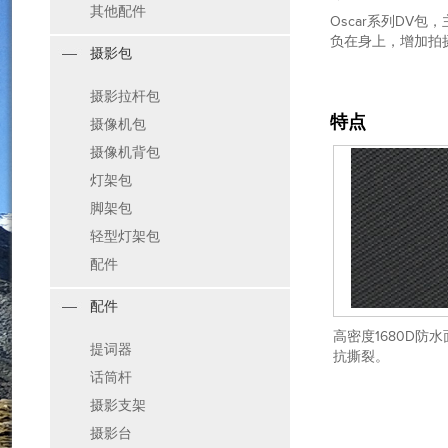
其他配件
Oscar系列DV
负在身上，增加拍
摄影包
摄影拉杆包
特点
摄像机包
摄像机背包
灯架包
脚架包
轻型灯架包
配件
配件
高密度1680D防
提词器
抗撕裂。
话筒杆
摄影支架
摄影台