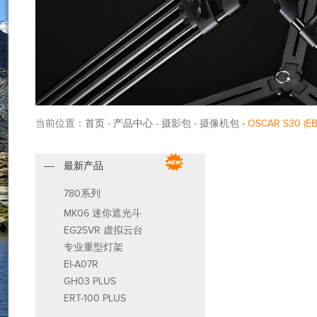
当前位置：
首页
-
产品中心
- 摄影包 - 摄像机包 -
OSCAR S30 (EB
最新产品
780系列
MK06 迷你遮光斗
EG25VR 虚拟云台
专业重型灯架
EI-A07R
GH03 PLUS
ERT-100 PLUS