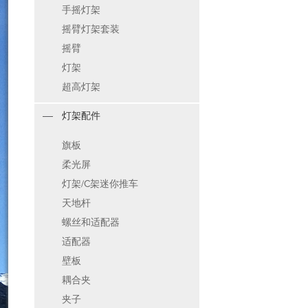
手摇灯架
摇臂灯架套装
摇臂
灯架
超高灯架
灯架配件
旗板
柔光屏
灯架/C架迷你推车
天地杆
螺丝和适配器
适配器
壁板
耦合夹
夹子