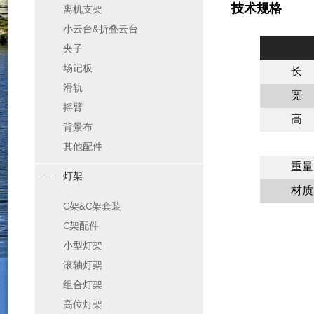
技术规格
离机支架
小云台&折叠云台
夹子
场记板
长
滑轨
宽
摇臂
高
背景布
其他配件
重量
灯架
材质
C架&C架套装
C架配件
小型灯架
滚轴灯架
组合灯架
高位灯架