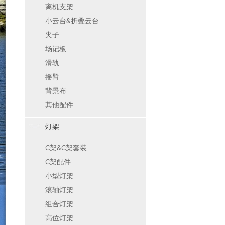
离机支架
小云台&折叠云台
夹子
场记板
滑轨
摇臂
背景布
其他配件
灯架
C架&C架套装
C架配件
小型灯架
滚轴灯架
组合灯架
高位灯架