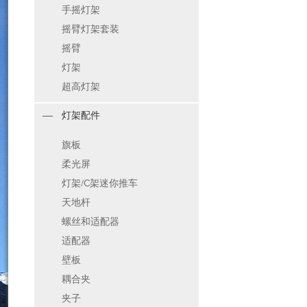
手摇灯架
摇臂灯架套装
摇臂
灯架
超高灯架
灯架配件
旗板
柔光屏
灯架/C架迷你推车
天地杆
螺丝和适配器
适配器
壁板
耦合夹
夹子