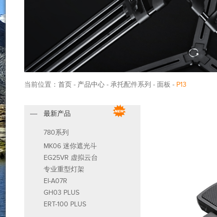
当前位置：
首页
-
产品中心
- 承托配件系列 - 面板 -
P13
最新产品
780系列
MK06 迷你遮光斗
EG25VR 虚拟云台
专业重型灯架
EI-A07R
GH03 PLUS
ERT-100 PLUS