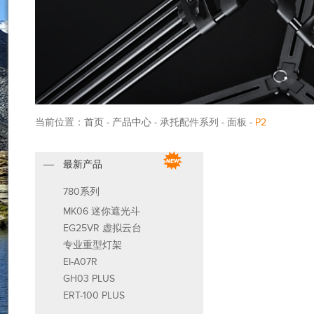
当前位置：
首页
-
产品中心
- 承托配件系列 - 面板 -
P2
最新产品
780系列
MK06 迷你遮光斗
EG25VR 虚拟云台
专业重型灯架
EI-A07R
GH03 PLUS
ERT-100 PLUS