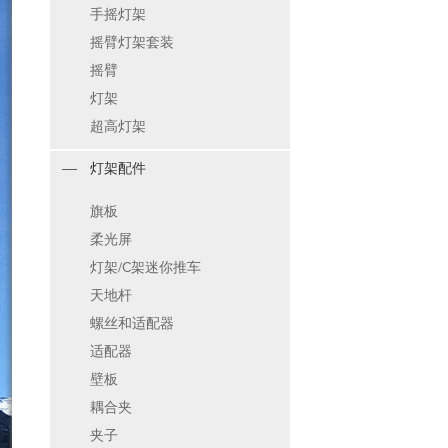
手摇灯架
摇臂灯架套装
摇臂
灯架
超高灯架
灯架配件
旗板
柔光屏
灯架/C架迷你推车
天地杆
螺丝和适配器
适配器
壁板
耦合夹
夹子