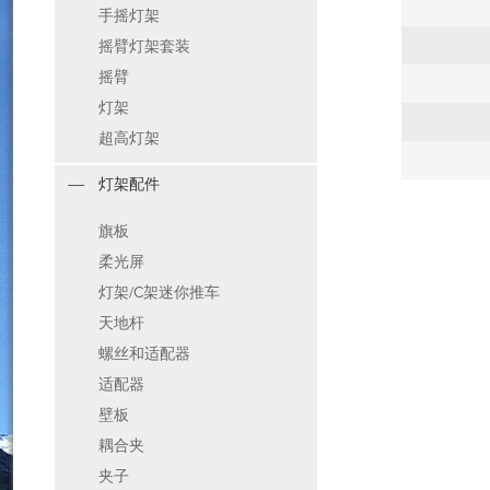
手摇灯架
摇臂灯架套装
摇臂
灯架
超高灯架
灯架配件
旗板
柔光屏
灯架/C架迷你推车
天地杆
螺丝和适配器
适配器
壁板
耦合夹
夹子