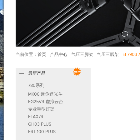
当前位置：
首页
-
产品中心
- 气压三脚架 - 气压三脚架 -
EI-7903-
最新产品
780系列
MK06 迷你遮光斗
EG25VR 虚拟云台
专业重型灯架
EI-A07R
GH03 PLUS
ERT-100 PLUS