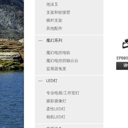
泡沫叉
支架和铰接臂
横杆支架
其他配件
魔幻系列
魔幻电控地轨
EP88
魔幻电控四轴云台
详
监视器兔笼
LED灯
专业电视/工作室灯
摄影摄像灯
柔性LED灯
相机LED灯