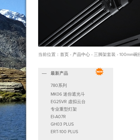
当前位置：
首页
-
产品中心
- 三脚架套装 - 100mm
最新产品
780系列
MK06 迷你遮光斗
EG25VR 虚拟云台
专业重型灯架
EI-A07R
GH03 PLUS
ERT-100 PLUS