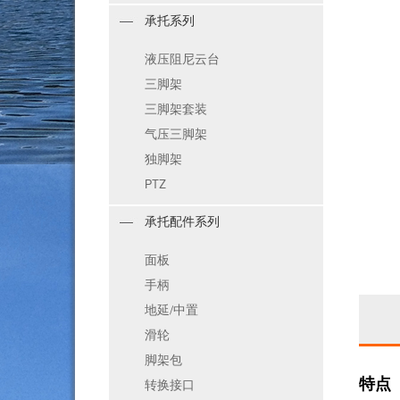
承托系列
液压阻尼云台
三脚架
三脚架套装
气压三脚架
独脚架
PTZ
承托配件系列
面板
手柄
地延/中置
滑轮
脚架包
特点
转换接口