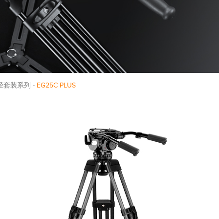
碗径套装系列 -
EG25C PLUS