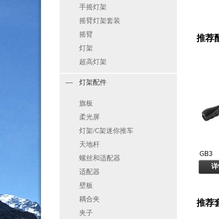
手摇灯架
摇臂灯架套装
摇臂
推荐
灯架
超高灯架
灯架配件
旗板
柔光屏
灯架/C架迷你推车
天地杆
GB3
螺丝和适配器
详
适配器
壁板
耦合夹
推荐
夹子