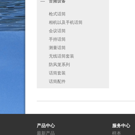
音频设备
枪式话筒
相机以及手机话筒
会议话筒
手持话筒
测量话筒
无线话筒套装
防风笼系列
话筒套装
话筒配件
产品中心
服务中心
最新产品
样本