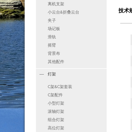
离机支架
技术
小云台&折叠云台
夹子
场记板
滑轨
摇臂
背景布
其他配件
灯架
C架&C架套装
C架配件
小型灯架
滚轴灯架
组合灯架
高位灯架