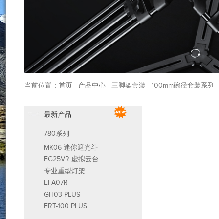
当前位置：
首页
-
产品中心
- 三脚架套装 - 100mm碗径套装系列 
最新产品
780系列
MK06 迷你遮光斗
EG25VR 虚拟云台
专业重型灯架
EI-A07R
GH03 PLUS
ERT-100 PLUS