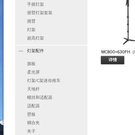
手摇灯架
摇臂灯架套装
摇臂
灯架
超高灯架
灯架配件
MC800+630FH
详情
旗板
柔光屏
灯架/C架迷你推车
天地杆
螺丝和适配器
适配器
壁板
耦合夹
夹子