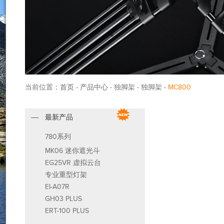
当前位置：
首页
-
产品中心
- 独脚架 - 独脚架 -
MC800
最新产品
780系列
MK06 迷你遮光斗
EG25VR 虚拟云台
专业重型灯架
EI-A07R
GH03 PLUS
ERT-100 PLUS