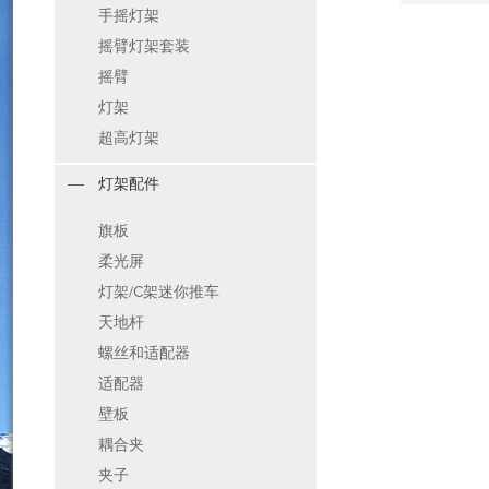
手摇灯架
摇臂灯架套装
摇臂
灯架
超高灯架
灯架配件
旗板
柔光屏
灯架/C架迷你推车
天地杆
螺丝和适配器
适配器
壁板
耦合夹
夹子