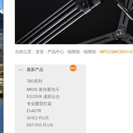
当前位置：
首页
-
产品中心
- 独脚架 - 独脚架 -
MPC03(MC800+G
最新产品
780系列
MK06 迷你遮光斗
EG25VR 虚拟云台
专业重型灯架
EI-A07R
GH03 PLUS
ERT-100 PLUS