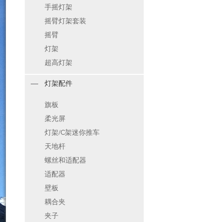
手摇灯架
摇臂灯架套装
摇臂
灯架
超高灯架
灯架配件
旗板
柔光屏
灯架/C架迷你推车
天地杆
螺丝和适配器
适配器
壁板
耦合夹
夹子