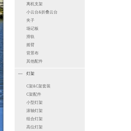
离机支架
小云台&折叠云台
夹子
场记板
滑轨
摇臂
背景布
其他配件
灯架
C架&C架套装
C架配件
小型灯架
滚轴灯架
组合灯架
高位灯架