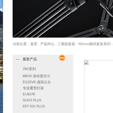
当前位置：
首页
-
产品中心
- 三脚架套装 - 150mm碗径套装系列 -
最新产品
780系列
MK06 迷你遮光斗
EG25VR 虚拟云台
专业重型灯架
EI-A07R
GH03 PLUS
ERT-100 PLUS