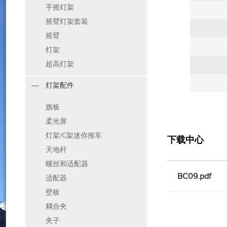
手摇灯架
摇臂灯架套装
摇臂
灯架
超高灯架
灯架配件
旗板
柔光屏
灯架/C架迷你推车
下载中心
天地杆
螺丝和适配器
BC09.pdf
适配器
壁板
耦合夹
夹子