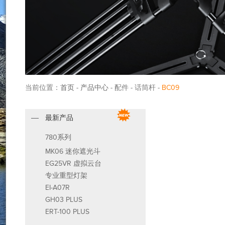
当前位置：
首页
-
产品中心
- 配件 - 话筒杆 -
BC09
最新产品
780系列
MK06 迷你遮光斗
EG25VR 虚拟云台
专业重型灯架
EI-A07R
GH03 PLUS
ERT-100 PLUS