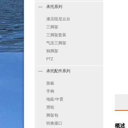
承托系列
液压阻尼云台
三脚架
三脚架套装
气压三脚架
独脚架
PTZ
承托配件系列
面板
手柄
地延/中置
滑轮
脚架包
转换接口
概述