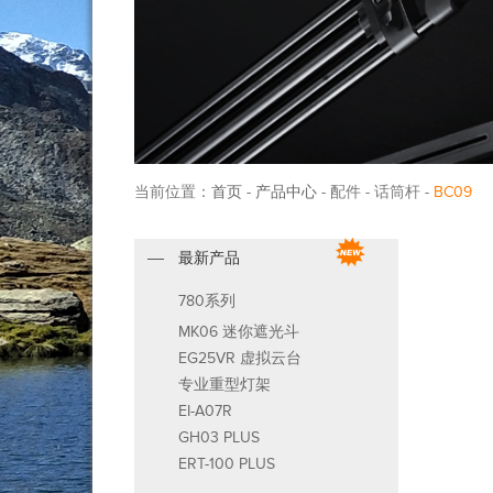
当前位置：
首页
-
产品中心
- 配件 - 话筒杆 -
BC09
最新产品
780系列
MK06 迷你遮光斗
EG25VR 虚拟云台
专业重型灯架
EI-A07R
GH03 PLUS
ERT-100 PLUS