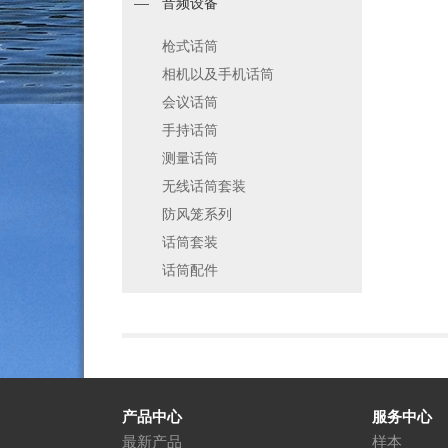
音频设备
枪式话筒
相机以及手机话筒
会议话筒
手持话筒
测量话筒
无线话筒套装
防风笼系列
话筒套装
话筒配件
产品中心
服务中心
最新产品
样本