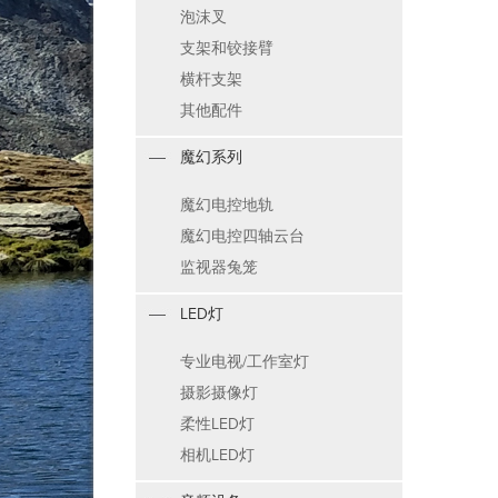
泡沫叉
支架和铰接臂
横杆支架
其他配件
魔幻系列
魔幻电控地轨
魔幻电控四轴云台
监视器兔笼
LED灯
专业电视/工作室灯
摄影摄像灯
柔性LED灯
相机LED灯