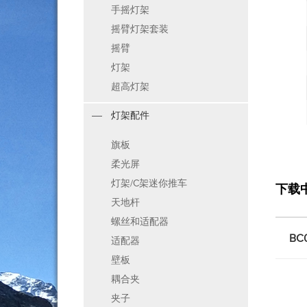
手摇灯架
摇臂灯架套装
摇臂
灯架
超高灯架
灯架配件
旗板
柔光屏
灯架/C架迷你推车
下载
天地杆
螺丝和适配器
BC0
适配器
壁板
耦合夹
夹子