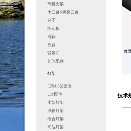
离机支架
小云台&折叠云台
夹子
场记板
滑轨
摇臂
背景布
其他配件
灯架
C架&C架套装
C架配件
技术
小型灯架
滚轴灯架
组合灯架
高位灯架