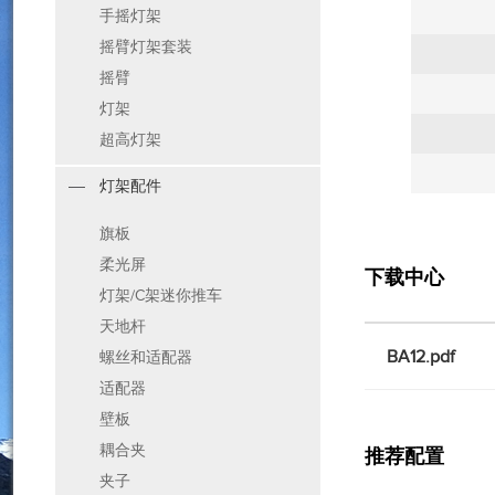
手摇灯架
摇臂灯架套装
摇臂
灯架
超高灯架
灯架配件
旗板
柔光屏
下载中心
灯架/C架迷你推车
天地杆
BA12.pdf
螺丝和适配器
适配器
壁板
耦合夹
推荐配置
夹子