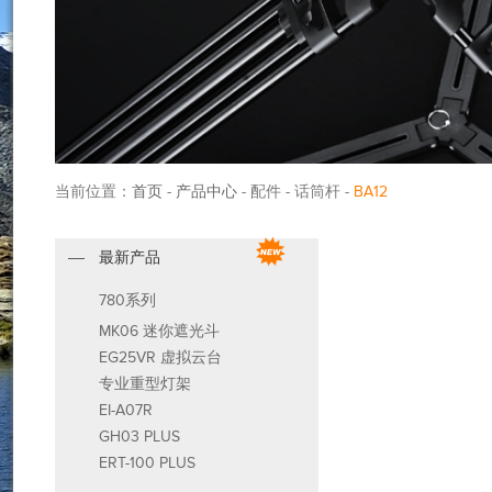
当前位置：
首页
-
产品中心
- 配件 - 话筒杆 -
BA12
最新产品
780系列
MK06 迷你遮光斗
EG25VR 虚拟云台
专业重型灯架
EI-A07R
GH03 PLUS
ERT-100 PLUS