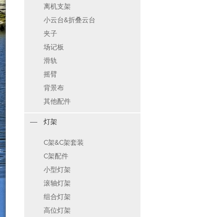
离机支架
小云台&折叠云台
夹子
场记板
滑轨
摇臂
背景布
其他配件
灯架
C架&C架套装
C架配件
小型灯架
滚轴灯架
组合灯架
高位灯架