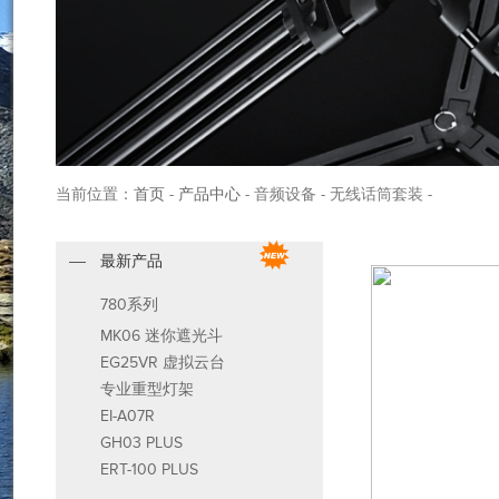
当前位置：
首页
-
产品中心
- 音频设备 - 无线话筒套装 -
最新产品
780系列
MK06 迷你遮光斗
EG25VR 虚拟云台
专业重型灯架
EI-A07R
GH03 PLUS
ERT-100 PLUS