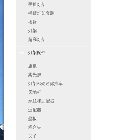
手摇灯架
摇臂灯架套装
摇臂
灯架
超高灯架
灯架配件
旗板
柔光屏
灯架/C架迷你推车
天地杆
螺丝和适配器
适配器
壁板
耦合夹
夹子