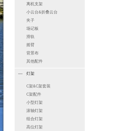
离机支架
小云台&折叠云台
夹子
场记板
滑轨
摇臂
背景布
其他配件
灯架
C架&C架套装
C架配件
小型灯架
滚轴灯架
组合灯架
高位灯架