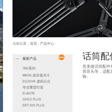
当前位置：
首页
-
产品中心
-
话筒配
最新产品
意美捷话筒配件
780系列
筒音头等，适配
MK06 迷你遮光斗
验。
EG25VR 虚拟云台
专业重型灯架
EI-A07R
GH03 PLUS
ERT-100 PLUS