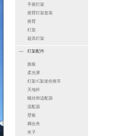
手摇灯架
摇臂灯架套装
摇臂
灯架
超高灯架
灯架配件
旗板
柔光屏
灯架/C架迷你推车
天地杆
螺丝和适配器
适配器
壁板
耦合夹
夹子