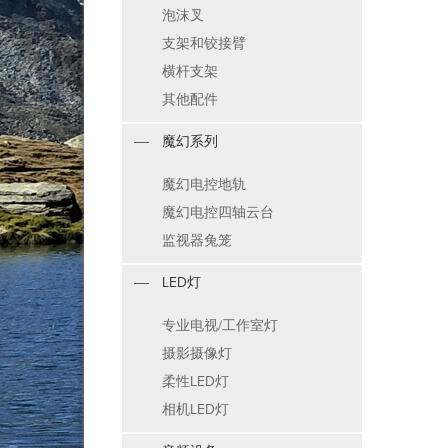
泡沫叉
支架和铰接臂
横杆支架
其他配件
魔幻系列
魔幻电控地轨
魔幻电控四轴云台
监视器兔笼
LED灯
专业电视/工作室灯
摄影摄像灯
柔性LED灯
相机LED灯