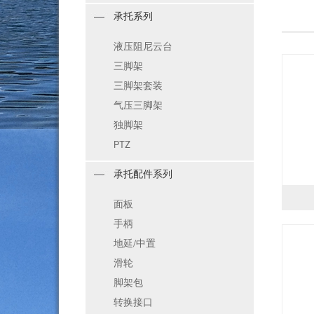
承托系列
液压阻尼云台
三脚架
三脚架套装
气压三脚架
独脚架
PTZ
承托配件系列
面板
手柄
地延/中置
滑轮
脚架包
转换接口