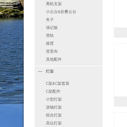
离机支架
小云台&折叠云台
夹子
场记板
滑轨
摇臂
背景布
其他配件
灯架
C架&C架套装
C架配件
小型灯架
滚轴灯架
组合灯架
高位灯架