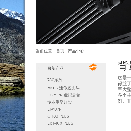
当前位置：
首页
-
产品中心
-
背
最新产品
这是
780系列
得益
MK06 迷你遮光斗
巨大
多个
EG25VR 虚拟云台
例。非
专业重型灯架
EI-A07R
GH03 PLUS
ERT-100 PLUS