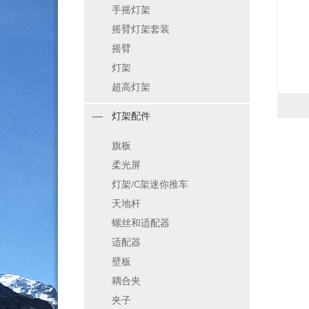
手摇灯架
摇臂灯架套装
摇臂
灯架
超高灯架
灯架配件
旗板
柔光屏
灯架/C架迷你推车
天地杆
螺丝和适配器
适配器
壁板
耦合夹
夹子