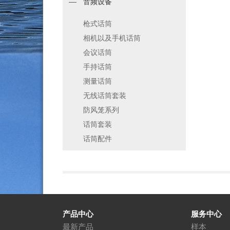
音频设备
枪式话筒
相机以及手机话筒
会议话筒
手持话筒
测量话筒
无线话筒套装
防风笼系列
话筒套装
话筒配件
产品中心
服务中心
最新产品
样本