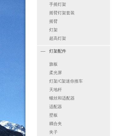
手摇灯架
摇臂灯架套装
摇臂
灯架
超高灯架
灯架配件
旗板
柔光屏
灯架/C架迷你推车
天地杆
螺丝和适配器
适配器
壁板
耦合夹
夹子