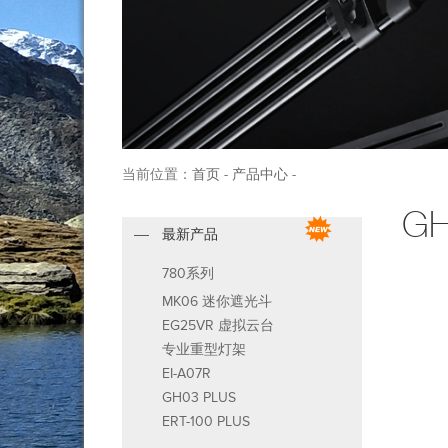
当前位置：
首页
-
产品中心
-
G
最新产品
780系列
MK06 迷你遮光斗
EG25VR 虚拟云台
专业重型灯架
EI-A07R
GH03 PLUS
ERT-100 PLUS