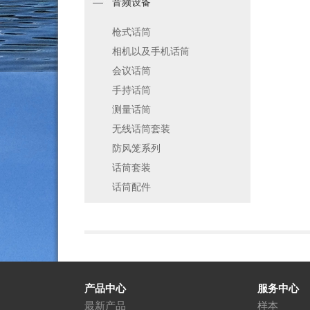
音频设备
枪式话筒
相机以及手机话筒
会议话筒
手持话筒
测量话筒
无线话筒套装
防风笼系列
话筒套装
话筒配件
产品中心
服务中心
最新产品
样本