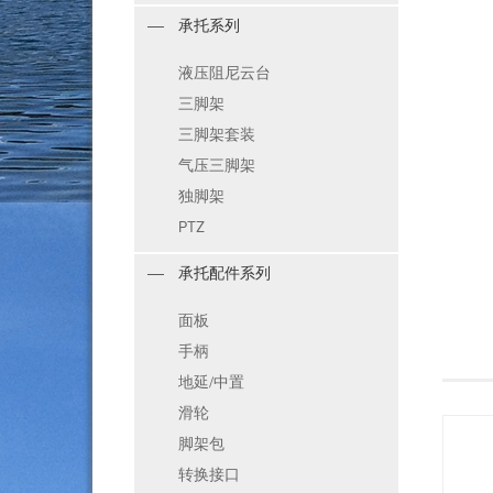
承托系列
液压阻尼云台
三脚架
三脚架套装
气压三脚架
独脚架
PTZ
承托配件系列
面板
手柄
地延/中置
滑轮
脚架包
转换接口