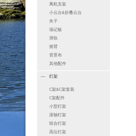
离机支架
小云台&折叠云台
夹子
场记板
滑轨
摇臂
背景布
其他配件
灯架
C架&C架套装
C架配件
小型灯架
滚轴灯架
组合灯架
高位灯架