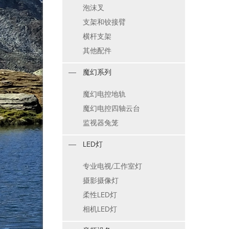
泡沫叉
支架和铰接臂
横杆支架
其他配件
魔幻系列
魔幻电控地轨
魔幻电控四轴云台
监视器兔笼
LED灯
专业电视/工作室灯
摄影摄像灯
柔性LED灯
相机LED灯