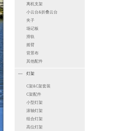
离机支架
小云台&折叠云台
夹子
场记板
滑轨
摇臂
背景布
其他配件
灯架
C架&C架套装
C架配件
小型灯架
滚轴灯架
组合灯架
高位灯架