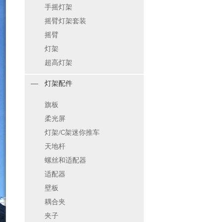
手摇灯架
摇臂灯架套装
摇臂
灯架
超高灯架
灯架配件
旗板
柔光屏
灯架/C架迷你推车
天地杆
螺丝和适配器
适配器
壁板
耦合夹
夹子