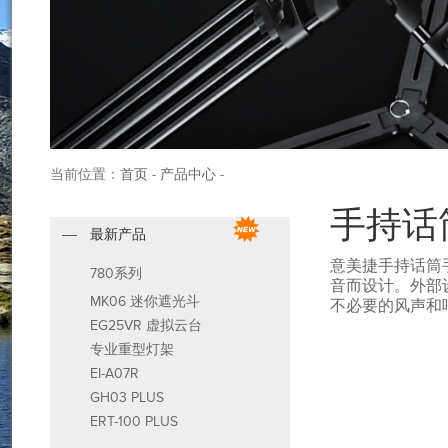
当前位置：
首页
-
产品中心
-
手持话
最新产品
意美捷手持话筒
780系列
音而设计。外部
MK06 迷你遮光斗
不必要的风声和
EG25VR 虚拟云台
专业重型灯架
EI-A07R
GH03 PLUS
ERT-100 PLUS