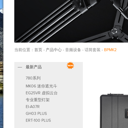
当前位置：
首页
-
产品中心
- 音频设备 - 话筒套装 -
BPMK2
最新产品
780系列
MK06 迷你遮光斗
EG25VR 虚拟云台
专业重型灯架
EI-A07R
GH03 PLUS
ERT-100 PLUS