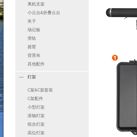
离机支架
小云台&折叠云台
夹子
场记板
滑轨
摇臂
背景布
其他配件
灯架
C架&C架套装
C架配件
小型灯架
滚轴灯架
组合灯架
高位灯架