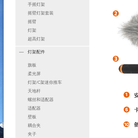
手摇灯架
摇臂灯架套装
摇臂
灯架
超高灯架
灯架配件
旗板
柔光屏
灯架/C架迷你推车
天地杆
螺丝和适配器
适配器
壁板
耦合夹
夹子